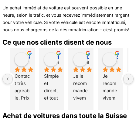
Un achat immédiat de voiture est souvent possible en une
heure, selon le trafic, et vous recevrez immédiatement l’argent
pour votre véhicule. Si votre véhicule est encore immatriculé,
nous nous chargeons de la désimmatriculation – c’est promis!
Ce que nos clients disent de nous
Roger
Michael A.
Dani S
Sheila E.
il y a 3 mois
il y a 9 mois
il y a 1 an
il y a 1 an
Contac
Simple 
Je le 
Je 
La
t très 
et 
recom
recom
ve
agréab
direct, 
mande 
mande 
de
le. Prix 
et tout 
vivem
vivem
m
justes 
a été 
ent. 
ent 
v
et 
géré 
Très 
cette 
le
Achat de voitures dans toute la Suisse
compé
par 
rapide 
entrep
d
titifs. 
l'achet
et 
rise. 
ée
Je 
eur.
simple
J'ai 
sa